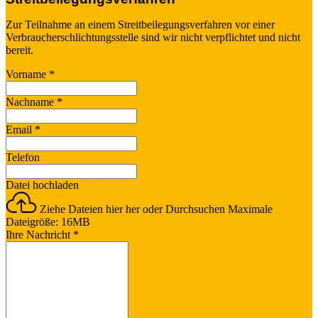
Zur Teilnahme an einem Streitbeilegungsverfahren vor einer
Verbraucherschlichtungsstelle sind wir nicht verpflichtet und nicht
bereit.
Vorname
*
Nachname
*
Email
*
Telefon
Datei hochladen
Ziehe Dateien hier her oder
Durchsuchen
Maximale
Dateigröße: 16MB
Ihre Nachricht
*