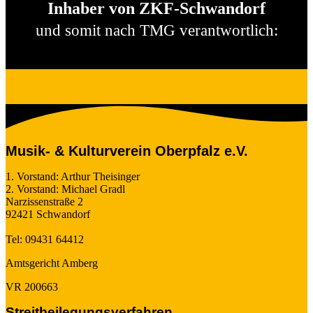
Inhaber von ZKF-Schwandorf
und somit nach TMG verantwortlich:
Musik- & Kulturverein Oberpfalz e.V.
1. Vorstand: Arthur Theisinger
2. Vorstand: Michael Gradl
Narzissenstraße 2
92421 Schwandorf
Tel: 09431 64412
Amtsgericht Amberg
VR 200663
Streitbeilegungsverfahren