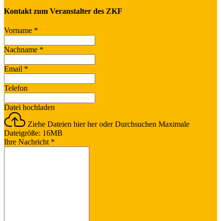
Kontakt zum Veranstalter des ZKF
Vorname
*
Nachname
*
Email
*
Telefon
Datei hochladen
Ziehe Dateien hier her oder
Durchsuchen
Maximale
Dateigröße: 16MB
Ihre Nachricht
*